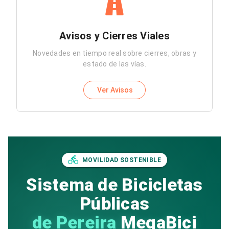
Avisos y Cierres Viales
Novedades en tiempo real sobre cierres, obras y
estado de las vías.
Ver Avisos
MOVILIDAD SOSTENIBLE
Sistema de Bicicletas
Públicas
de Pereira
MegaBici