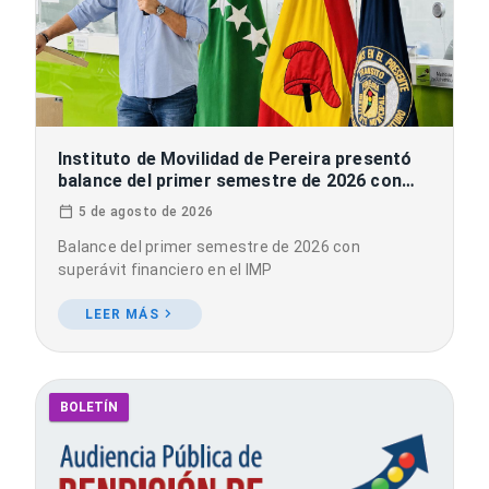
Instituto de Movilidad de Pereira presentó
balance del primer semestre de 2026 con
superávit financiero, fortalecimiento
5 de agosto de 2026
operativo y más de 32 mil ciudadanos
sensibilizados en educación vial
Balance del primer semestre de 2026 con
superávit financiero en el IMP
LEER MÁS
BOLETÍN