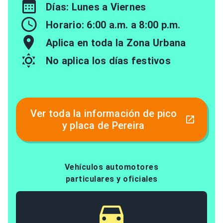
Días: Lunes a Viernes
Horario: 6:00 a.m. a 8:00 p.m.
Aplica en toda la Zona Urbana
No aplica los días festivos
Ver toda la información de pico
y placa de Pereira
Vehículos automotores
particulares y oficiales